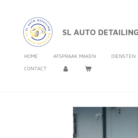
Ga
direct
naar
SL AUTO DETAILIN
de
hoofdinhoud
HOME
AFSPRAAK MAKEN
DIENSTEN
CONTACT