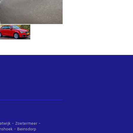
jk - Katwijk - Zoetermeer -
anshoek - Beinsdorp