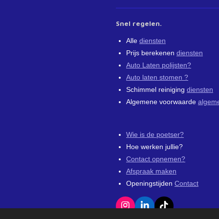
Snel regelen.
Alle
diensten
Prijs berekenen
diensten
Auto Laten polijsten?
Auto laten stomen ?
Schimmel reiniging
diensten
Algemene voorwaarde
algem
Wie is de poetser?
Hoe werken jullie?
Contact opnemen?
Afspraak maken
Openingstijden
Contact
I
L
T
n
i
i