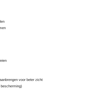
len
rmen
leien
aanbrengen voor beter zicht
 bescherming)