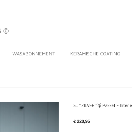
G ©
WASABONNEMENT
KERAMISCHE COATING
SL ''ZILVER''🥈 Pakket - Interi
€ 220,95