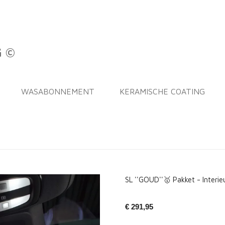
G ©
WASABONNEMENT
KERAMISCHE COATING
SL ''GOUD''🥇 Pakket - Interie
€ 291,95