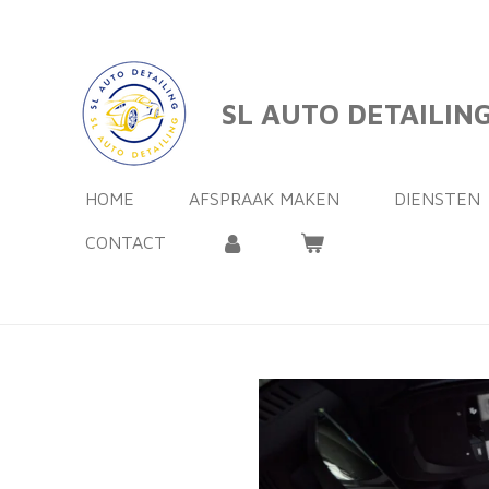
Ga
direct
naar
SL AUTO DETAILIN
de
hoofdinhoud
HOME
AFSPRAAK MAKEN
DIENSTEN
CONTACT