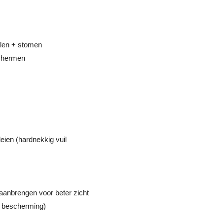
elen + stomen
schermen
eien (hardnekkig vuil
aanbrengen voor beter zicht
 bescherming)