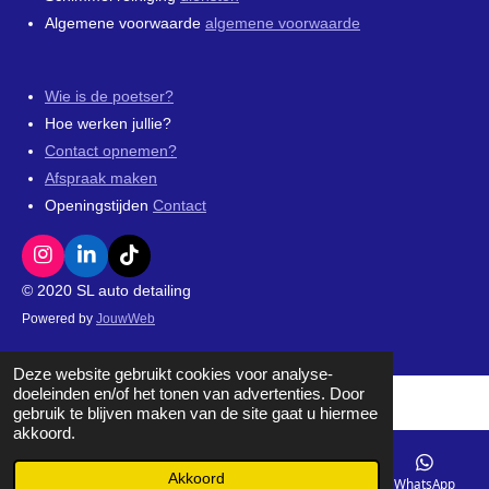
Algemene voorwaarde
algemene voorwaarde
Wie is de poetser?
Hoe werken jullie?
Contact opnemen?
Afspraak maken
Openingstijden
Contact
I
L
T
n
i
i
© 2020 SL auto detailing
s
n
k
Powered by
JouwWeb
t
k
T
a
e
o
g
d
k
Deze website gebruikt cookies voor analyse-
r
I
doeleinden en/of het tonen van advertenties. Door
a
n
gebruik te blijven maken van de site gaat u hiermee
m
akkoord.
Akkoord
E-mailadres
Telefoonnummer
WhatsApp