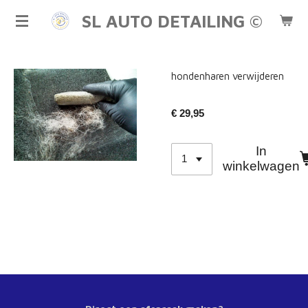
Ga
SL AUTO DETAILING ©
direct
naar
de
hondenharen verwijderen
hoofdinhoud
€ 29,95
In
winkelwagen