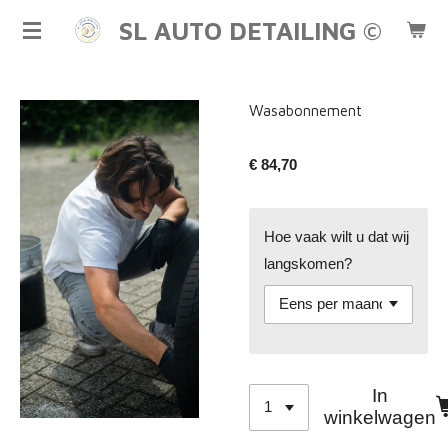
Ga
SL AUTO DETAILING ©
direct
naar
de
Wasabonnement
hoofdinhoud
€ 84,70
Hoe vaak wilt u dat wij
langskomen?
In
winkelwagen