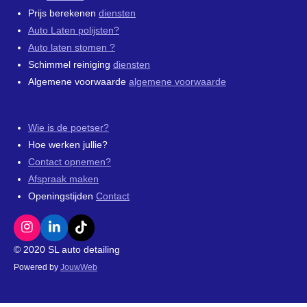
Prijs berekenen
diensten
Auto Laten polijsten?
Auto laten stomen ?
Schimmel reiniging
diensten
Algemene voorwaarde
algemene voorwaarde
Wie is de poetser?
Hoe werken jullie?
Contact opnemen?
Afspraak maken
Openingstijden
Contact
I
L
T
n
i
i
© 2020 SL auto detailing
s
n
k
Powered by
JouwWeb
t
k
T
a
e
o
g
d
k
r
I