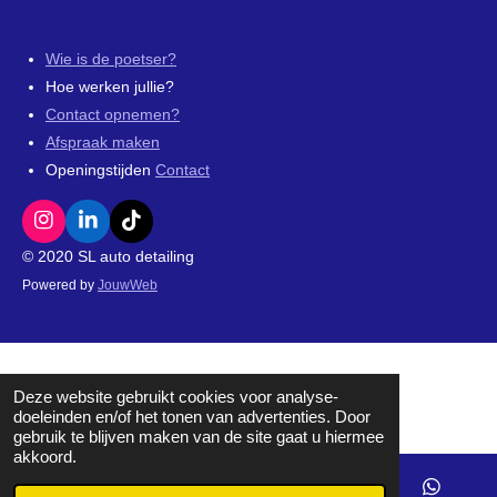
Wie is de poetser?
Hoe werken jullie?
Contact opnemen?
Afspraak maken
Openingstijden
Contact
I
L
T
n
i
i
© 2020 SL auto detailing
s
n
k
Powered by
JouwWeb
t
k
T
a
e
o
g
d
k
r
I
a
n
m
Deze website gebruikt cookies voor analyse-
doeleinden en/of het tonen van advertenties. Door
gebruik te blijven maken van de site gaat u hiermee
akkoord.