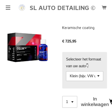
Ga
SL AUTO DETAILING ©
direct
naar
de
Keramische coating
hoofdinhoud
€ 725,95
Selecteer het formaat
van uw auto👇
In
winkelwagen