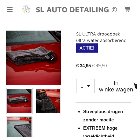
Ga
SL AUTO DETAILING ©
direct
naar
de
SL ULTRA droogdoek -
hoofdinhoud
ultra water absorberend
ACTIE!
€ 34,95
€ 49,50
In
winkelwagen
Streeploos drogen
zonder moeite
EXTREEM hoge
vezeldichtheid