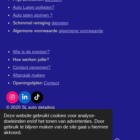
Auto Laten polijsten?
Auto laten stomen ?
Schimmel reiniging
diensten
Algemene voorwaarde
algemene voorwaarde
Wie is de poetser?
Hoe werken jullie?
Contact opnemen?
Afspraak maken
Openingstijden
Contact
I
L
T
n
i
i
© 2020 SL auto detailing
s
n
k
Deze website gebruikt cookies voor analyse-
Powered by
JouwWeb
t
k
T
doeleinden en/of het tonen van advertenties. Door
a
e
o
gebruik te blijven maken van de site gaat u hiermee
g
d
k
akkoord.
r
I
a
n