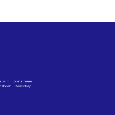
jk - Katwijk - Zoetermeer -
anshoek - Beinsdorp