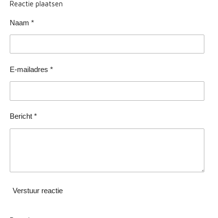
e
l
r
e
Reactie plaatsen
n
e
n
Naam *
E-mailadres *
Bericht *
Verstuur reactie