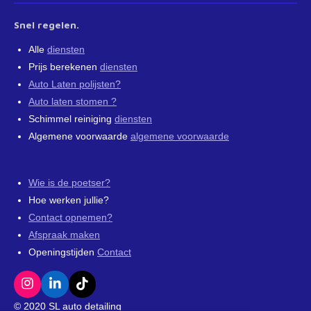
Snel regelen.
Alle
diensten
Prijs berekenen
diensten
Auto Laten polijsten?
Auto laten stomen ?
Schimmel reiniging
diensten
Algemene voorwaarde
algemene voorwaarde
Wie is de poetser?
Hoe werken jullie?
Contact opnemen?
Afspraak maken
Openingstijden
Contact
I
L
T
n
i
i
© 2020 SL auto detailing