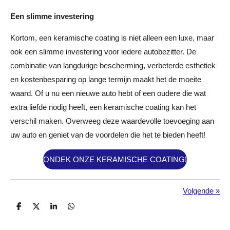
Een slimme investering
Kortom, een keramische coating is niet alleen een luxe, maar
ook een slimme investering voor iedere autobezitter. De
combinatie van langdurige bescherming, verbeterde esthetiek
en kostenbesparing op lange termijn maakt het de moeite
waard. Of u nu een nieuwe auto hebt of een oudere die wat
extra liefde nodig heeft, een keramische coating kan het
verschil maken. Overweeg deze waardevolle toevoeging aan
uw auto en geniet van de voordelen die het te bieden heeft!
ONDEK ONZE KERAMISCHE COATING!
Volgende
»
D
D
S
D
e
e
h
e
l
e
a
l