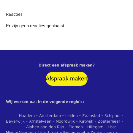
Reacties
Er zijn geen reacties geplaatst.
Direct een afspraak maken?
Afspraak maken
Wij werken o.a. in de volgende regio's:
Haarlem - Amsterdam - Leiden - Zaanstad - Schiphol -
Beverwijk - Amstelveen - Noordwijk - Katwijk - Zoetermeer -
Alphen aan den Rijn - Diemen - Hillegom - Lisse -
Nieuw Vennep - Lisserbroek - Bennebroek - Zwaanshoek -